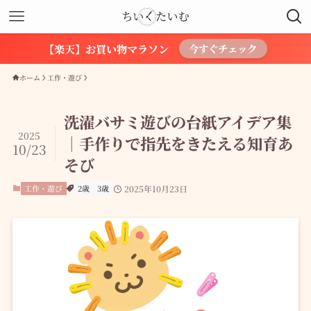
【楽天】お買い物マラソン
今すぐチェック
ホーム
工作・遊び
洗濯バサミ遊びの台紙アイデア集
2025
｜手作りで指先をきたえる知育あ
10/23
そび
工作・遊び
2歳
3歳
2025年10月23日