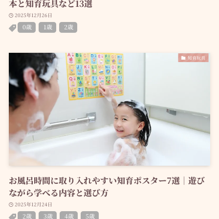
本と知育玩具など13選
2025年12月26日
0歳
1歳
2歳
知育玩具
お風呂時間に取り入れやすい知育ポスター7選｜遊び
ながら学べる内容と選び方
2025年12月24日
2歳
3歳
4歳
5歳