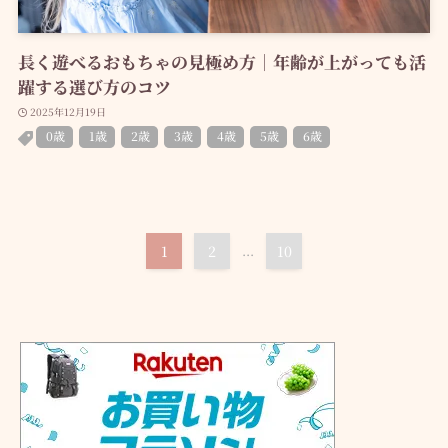
長く遊べるおもちゃの見極め方｜年齢が上がっても活
躍する選び方のコツ
2025年12月19日
0歳
1歳
2歳
3歳
4歳
5歳
6歳
1
2
...
10