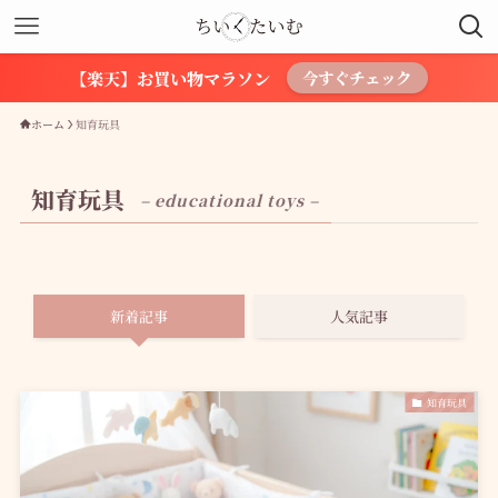
【楽天】お買い物マラソン
今すぐチェック
ホーム
知育玩具
知育玩具
– educational toys –
新着記事
人気記事
知育玩具