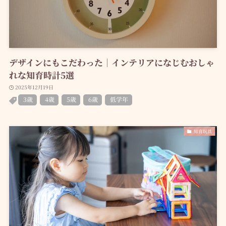
デザインにもこだわった｜インテリアになじむおしゃ
れな知育時計5選
2025年12月19日
3歳
4歳
5歳
6歳
低学年
知育玩具