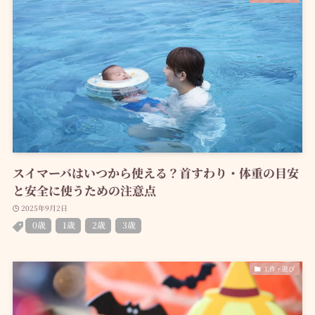
スイマーバはいつから使える？首すわり・体重の目安
と安全に使うための注意点
2025年9月2日
0歳
1歳
2歳
3歳
工作・遊び