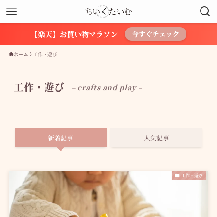
【楽天】お買い物マラソン
今すぐチェック
ホーム
工作・遊び
工作・遊び
– crafts and play –
新着記事
人気記事
工作・遊び