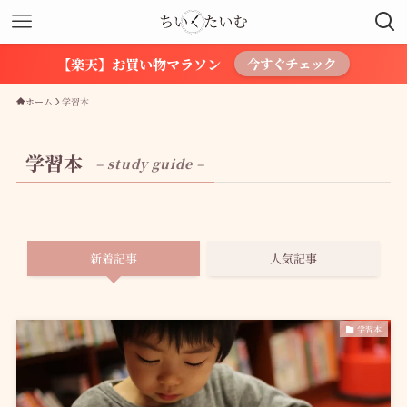
【楽天】お買い物マラソン
今すぐチェック
ホーム
学習本
学習本
– study guide –
新着記事
人気記事
学習本