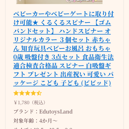
ベビーカーやベビーゲートに取り付
け可能★ くるくるスピナー 【ゴム
バンドセット】 ハンドスピナー オ
リジナルカラー ３個セット 赤ちゃ
ん 知育玩具ベビーお風呂 おもちゃ
0歳 吸盤付き 3点セット 食品衛生法
適合検査合格品 スピナー 白吸盤ギ
フト プレゼント 出産祝い 可愛い パ
ッケージ こども 子ども (ビビッド)
￥1,780（税込）
ブランド：EdutoysLand
対象年齢：‎4か月～