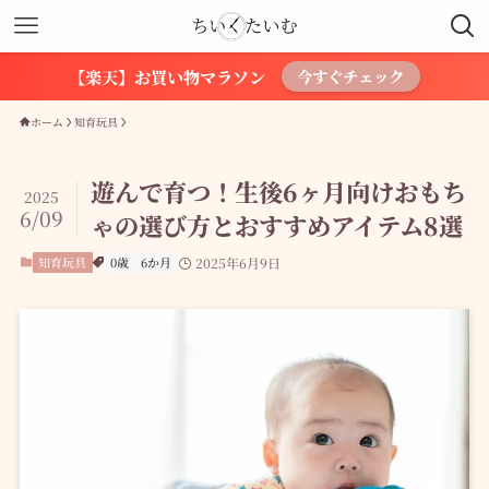
【楽天】お買い物マラソン
今すぐチェック
ホーム
知育玩具
遊んで育つ！生後6ヶ月向けおもち
2025
6/09
ゃの選び方とおすすめアイテム8選
知育玩具
0歳
6か月
2025年6月9日