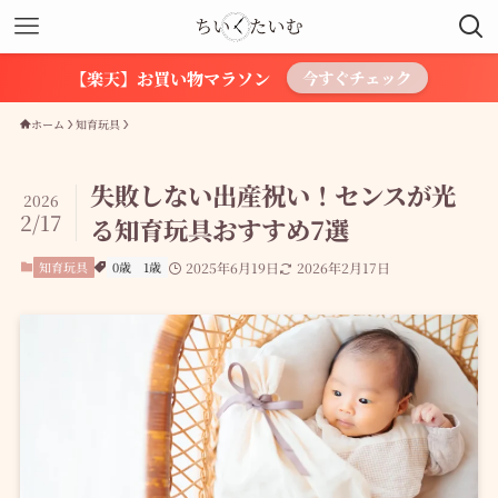
【楽天】お買い物マラソン
今すぐチェック
ホーム
知育玩具
失敗しない出産祝い！センスが光
2026
2/17
る知育玩具おすすめ7選
知育玩具
0歳
1歳
2025年6月19日
2026年2月17日