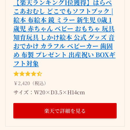
【楽天ランキング1位獲得】はらぺ
こあおむし どこでもソフトブック |
絵本 布絵本 鏡 ミラー 新生児 0歳 1
歳児 赤ちゃん ベビー おもちゃ 玩具
知育玩具 しかけ絵本 公式 グッズ 音
おでかけ カラフル ベビーカー 歯固
め 布製 プレゼント 出産祝い BOXギ
フト対象
￥2,420（税込）
サイズ：W20×D3.5×H14cm
楽天で詳細を見る