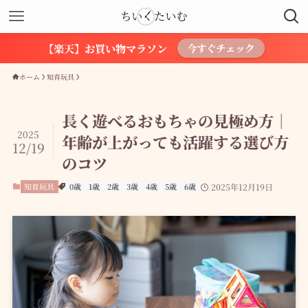
【楽天】お買い物マラソン
今すぐチェック
ホーム
知育玩具
長く遊べるおもちゃの見極め方｜
2025
年齢が上がっても活躍する選び方
12/19
のコツ
知育玩具
0歳
1歳
2歳
3歳
4歳
5歳
6歳
2025年12月19日