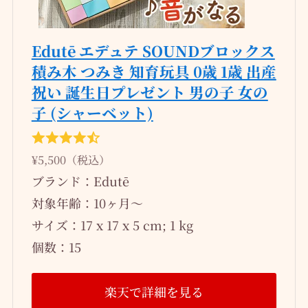
Edutē エデュテ SOUNDブロックス
積み木 つみき 知育玩具 0歳 1歳 出産
祝い 誕生日プレゼント 男の子 女の
子 (シャーベット)
¥5,500（税込）
ブランド：Edutē
対象年齢：10ヶ月～
サイズ：17 x 17 x 5 cm; 1 kg
個数：‎15
楽天で詳細を見る