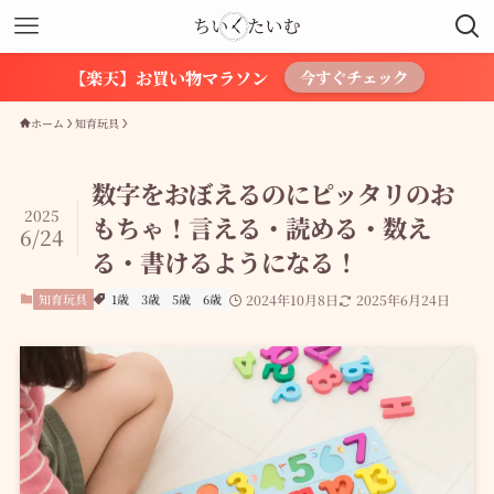
【楽天】お買い物マラソン
今すぐチェック
ホーム
知育玩具
数字をおぼえるのにピッタリのお
2025
もちゃ！言える・読める・数え
6/24
る・書けるようになる！
知育玩具
1歳
3歳
5歳
6歳
2024年10月8日
2025年6月24日