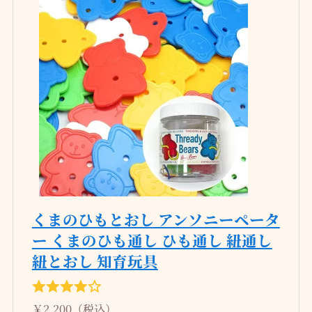
くまのひもとおし アンソニーペータ
ー くまのひも通し ひも通し 紐通し
紐とおし 知育玩具
￥2,200（税込）