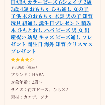
HABA カラービーズ 6シェイプ 2歳
3歳 4歳 おもちゃ ひも通し 女の子
子供 木のおもちゃ 木製 男の子 知育
玩具 紐通し 誕生日プレゼント 積み
木 ひもとおし ハバ ビーズ 男 女 出
産祝い 幼児 キッズ ビーズ通し プレ
ゼント 誕生日 海外 知育 クリスマス
プレゼント
￥3,960（税込）
ブランド：HABA
対象年齢：2歳～
サイズ：約70ピース、ひも×2
素材：カエデ、ブナ