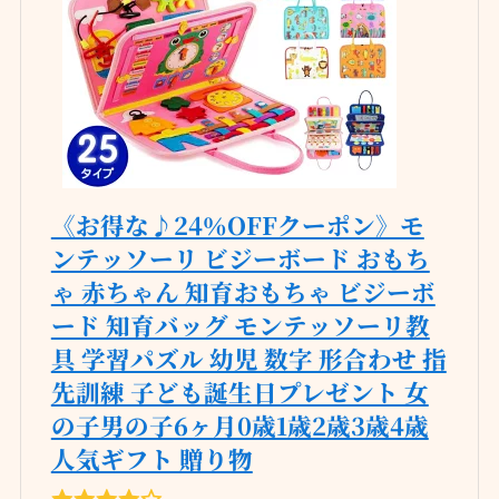
《お得な♪24％OFFクーポン》モ
ンテッソーリ ビジーボード おもち
ゃ 赤ちゃん 知育おもちゃ ビジーボ
ード 知育バッグ モンテッソーリ教
具 学習パズル 幼児 数字 形合わせ 指
先訓練 子ども誕生日プレゼント 女
の子男の子6ヶ月0歳1歳2歳3歳4歳
人気ギフト 贈り物