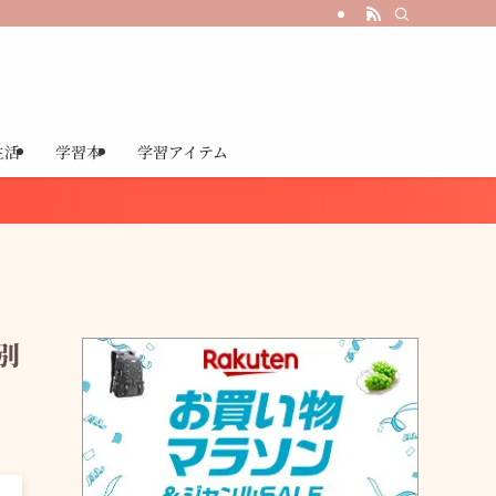
生活
学習本
学習アイテム
別