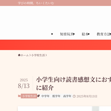
学びの時間、ちいくたいむ
知育玩具
絵本
教育方法
ホーム
小学校生活
小学生向け読書感想文におす
2025
8/13
に紹介
小学校生活
中学年
低学年
高学年
2025年8月13日