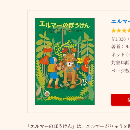
エルマ
￥1,320
著者：ル
ネット (
対象年齢
ページ数
「エルマーのぼうけん」
は、エルマーがりゅうを