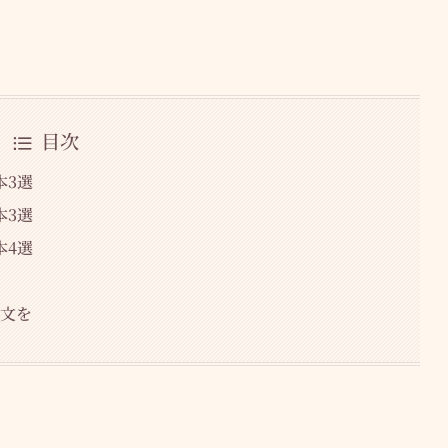
目次
本3選
本3選
本4選
想文を