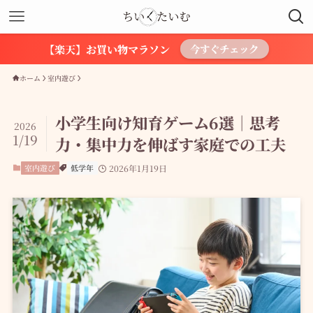
【楽天】お買い物マラソン
今すぐチェック
ホーム
室内遊び
小学生向け知育ゲーム6選｜思考
2026
1/19
力・集中力を伸ばす家庭での工夫
室内遊び
低学年
2026年1月19日