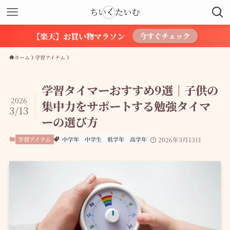
【楽天】お買い物マラソン
今すぐチェック
ホーム
学習アイテム
学習タイマーおすすめ9選｜子供の
2026
集中力をサポートする勉強タイマ
3/13
ーの選び方
学習アイテム
中学年
中学生
低学年
高学年
2026年3月13日