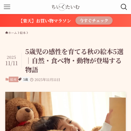
【楽天】お買い物マラソン
今すぐチェック
ホーム
絵本
5歳児の感性を育てる秋の絵本5選
2025
｜自然・食べ物・動物が登場する
11/11
物語
絵本
5歳
2025年11月11日