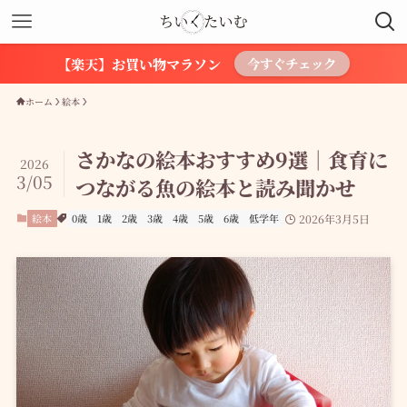
【楽天】お買い物マラソン
今すぐチェック
ホーム
絵本
さかなの絵本おすすめ9選｜食育に
2026
3/05
つながる魚の絵本と読み聞かせ
絵本
0歳
1歳
2歳
3歳
4歳
5歳
6歳
低学年
2026年3月5日