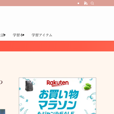
生活
学習本
学習アイテム
わ