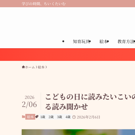
学びの時間、ちいくたいむ
知育玩具
絵本
教育方法
ホーム
絵本
こどもの日に読みたいこい
2026
2/06
る読み聞かせ
絵本
1歳
2歳
3歳
4歳
2026年2月6日