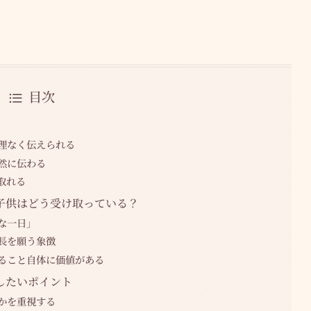
目次
理なく伝えられる
然に伝わる
取れる
子供はどう受け取っている？
な一日」
長を願う象徴
ること自体に価値がある
したいポイント
かを重視する