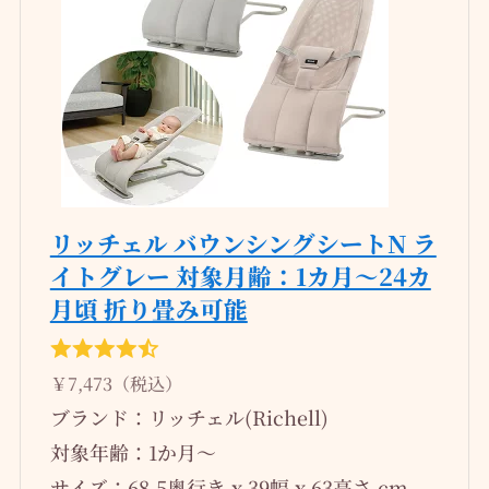
リッチェル バウンシングシートN ラ
イトグレー 対象月齢：1カ月～24カ
月頃 折り畳み可能
￥7,473（税込）
ブランド：リッチェル(Richell)
対象年齢：1か月～
サイズ：68.5奥行き x 39幅 x 63高さ cm