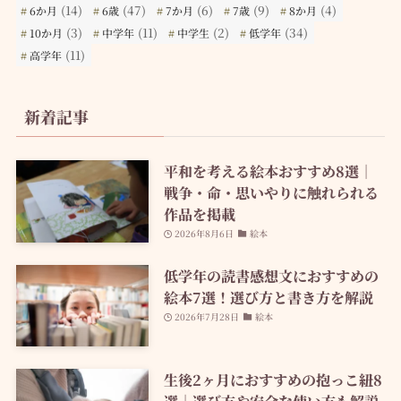
(14)
(47)
(6)
(9)
(4)
6か月
6歳
7か月
7歳
8か月
(3)
(11)
(2)
(34)
10か月
中学年
中学生
低学年
(11)
高学年
新着記事
平和を考える絵本おすすめ8選｜
戦争・命・思いやりに触れられる
作品を掲載
2026年8月6日
絵本
低学年の読書感想文におすすめの
絵本7選！選び方と書き方を解説
2026年7月28日
絵本
生後2ヶ月におすすめの抱っこ紐8
選｜選び方や安全な使い方も解説