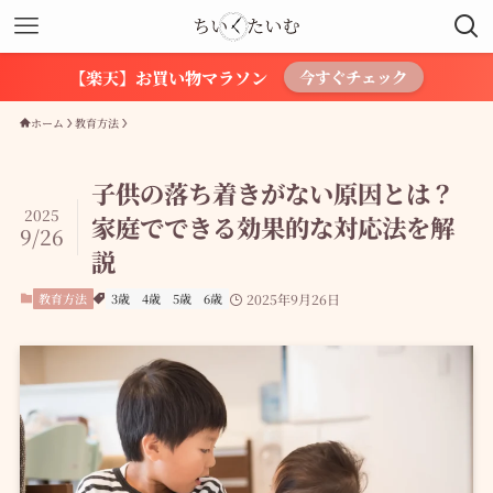
【楽天】お買い物マラソン
今すぐチェック
ホーム
教育方法
子供の落ち着きがない原因とは？
2025
家庭でできる効果的な対応法を解
9/26
説
教育方法
3歳
4歳
5歳
6歳
2025年9月26日