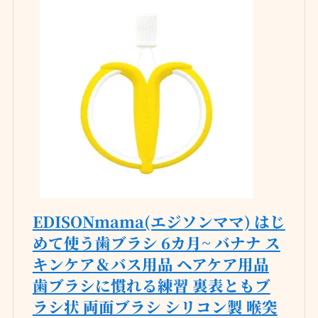
EDISONmama(エジソンママ) はじ
めて使う歯ブラシ 6カ月~ バナナ ス
キンケア＆バス用品 ヘアケア用品
歯ブラシに慣れる練習 裏表ともブ
ラシ状 両面ブラシ シリコン製 喉突