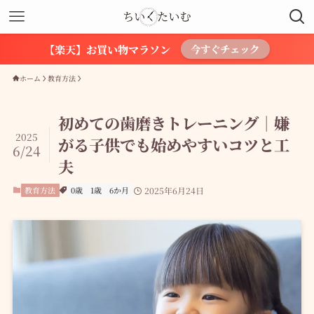
【楽天】お買い物マラソン
今すぐチェック
ホーム
教育方法
初めての歯磨きトレーニング｜嫌
2025
がる子供でも始めやすいコツと工
6/24
夫
教育方法
0歳
1歳
6か月
2025年6月24日