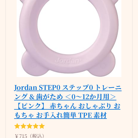
Jordan STEP0 ステップ0 トレーニ
ング & 歯がため ＜0～12か月用＞
【ピンク】 赤ちゃん おしゃぶり お
もちゃ お手入れ簡単 TPE 素材
￥715（税込）