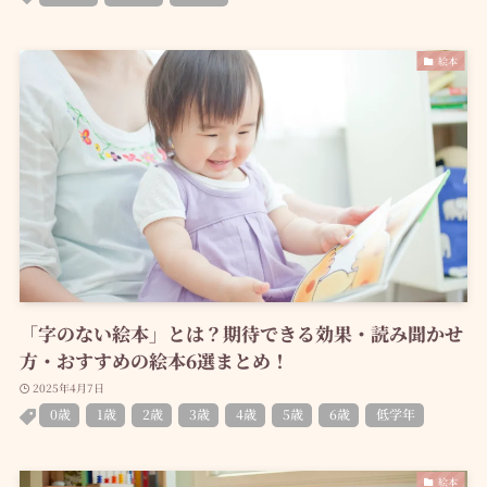
絵本
「字のない絵本」とは？期待できる効果・読み聞かせ
方・おすすめの絵本6選まとめ！
2025年4月7日
0歳
1歳
2歳
3歳
4歳
5歳
6歳
低学年
絵本