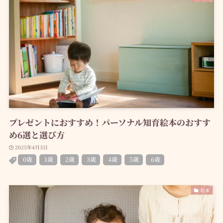
プレゼントにおすすめ！パーソナル知育絵本のおすす
め6選と選び方
2025年4月3日
0歳
1歳
2歳
3歳
4歳
5歳
6歳
絵本