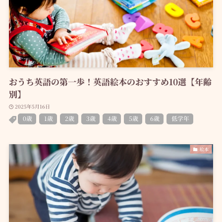
おうち英語の第一歩！英語絵本のおすすめ10選【年齢
別】
2025年5月16日
0歳
1歳
2歳
3歳
4歳
5歳
6歳
低学年
絵本