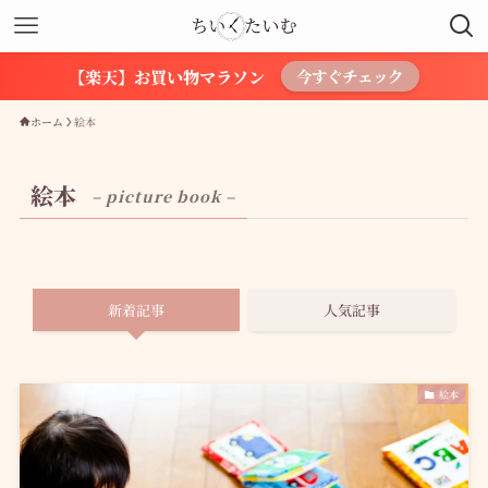
【楽天】お買い物マラソン
今すぐチェック
ホーム
絵本
絵本
– picture book –
新着記事
人気記事
絵本