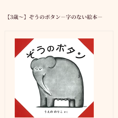
【3歳～】ぞうのボタン－字のない絵本－