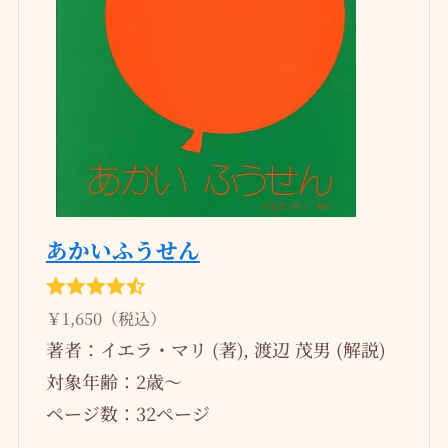
あかいふうせん
￥1,650（税込）
著者：イエラ・マリ (著), 渡辺 茂男 (解説)
対象年齢：2歳～
ページ数：32ページ