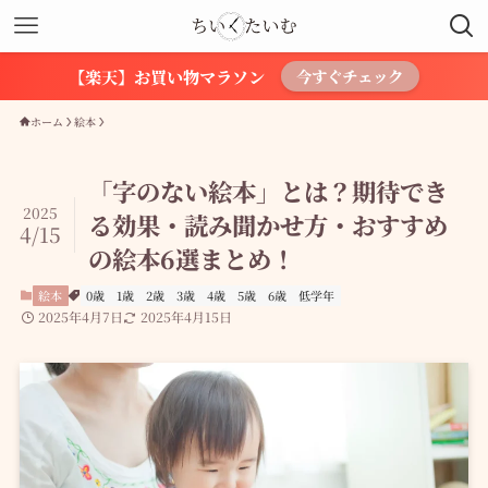
【楽天】お買い物マラソン
今すぐチェック
ホーム
絵本
「字のない絵本」とは？期待でき
2025
る効果・読み聞かせ方・おすすめ
4/15
の絵本6選まとめ！
絵本
0歳
1歳
2歳
3歳
4歳
5歳
6歳
低学年
2025年4月7日
2025年4月15日