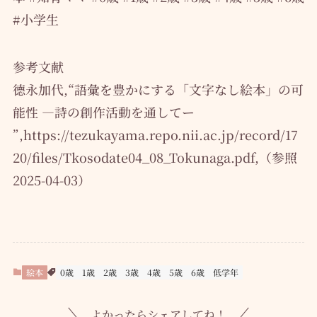
#小学生
参考文献
德永加代,“語彙を豊かにする「文字なし絵本」の可
能性 ―詩の創作活動を通してー
”,https://tezukayama.repo.nii.ac.jp/record/17
20/files/Tkosodate04_08_Tokunaga.pdf,（参照
2025-04-03）
絵本
0歳
1歳
2歳
3歳
4歳
5歳
6歳
低学年
よかったらシェアしてね！