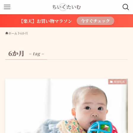
【楽天】お買い物マラソン
今すぐチェック
ホーム
6か月
6か月
– tag –
知育玩具