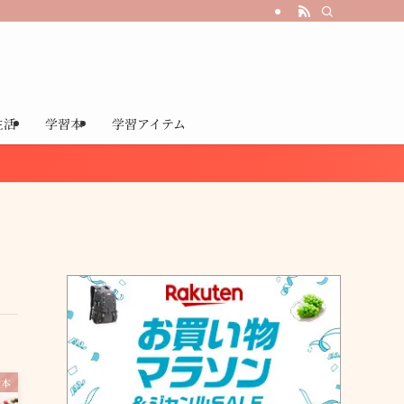
生活
学習本
学習アイテム
絵本