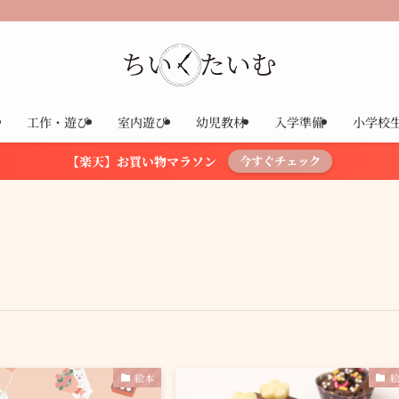
工作・遊び
室内遊び
幼児教材
入学準備
小学校
【楽天】お買い物マラソン
今すぐチェック
絵本