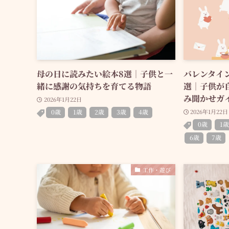
母の日に読みたい絵本8選｜子供と一
バレンタイ
緒に感謝の気持ちを育てる物語
選｜子供が
み聞かせガ
2026年1月22日
0歳
1歳
2歳
3歳
4歳
2026年1月22日
0歳
1歳
6歳
7歳
工作・遊び