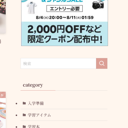
楽
category
絵本
入学準備
学習アイテム
学習本