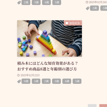
2歳
3歳
4歳
5歳
2025年12月24
2歳
3
知育玩具
積み木にはどんな知育効果がある？
おすすめ商品8選と年齢別の選び方
2025年12月22日
0歳
1歳
2歳
3歳
4歳
5歳