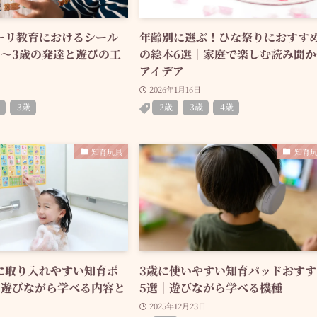
ーリ教育におけるシール
年齢別に選ぶ！ひな祭りにおすす
0〜3歳の発達と遊びの工
の絵本6選｜家庭で楽しむ読み聞か
アイデア
2026年1月16日
3歳
2歳
3歳
4歳
知育玩具
知育
に取り入れやすい知育ポ
3歳に使いやすい知育パッドおすす
｜遊びながら学べる内容と
5選｜遊びながら学べる機種
2025年12月23日