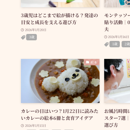
3歳児はどこまで絵が描ける？発達の
モンテッソ
目安と成長を支える遊び方
貼り活動｜
夫
2026年1月20日
3歳
2026年1月16日
1歳
2歳
絵本
カレーの日はいつ？1月22日に読みた
お風呂時間
いカレーの絵本6冊と食育アイデア
スター7選
選び方
2026年1月15日