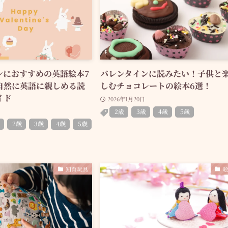
ンにおすすめの英語絵本7
バレンタインに読みたい！子供と
自然に英語に親しめる読
しむチョコレートの絵本6選！
イド
2026年1月20日
2歳
3歳
4歳
5歳
2歳
3歳
4歳
5歳
知育玩具