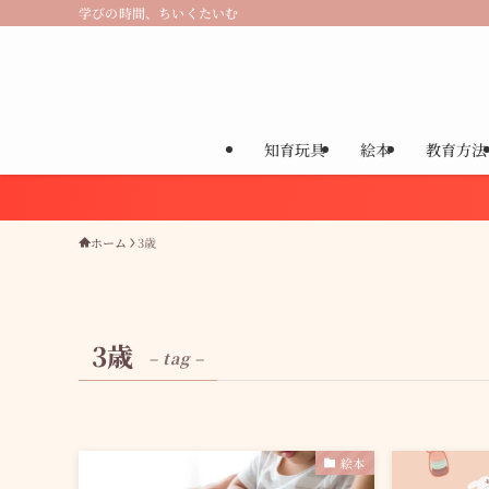
学びの時間、ちいくたいむ
知育玩具
絵本
教育方法
ホーム
3歳
3歳
– tag –
絵本