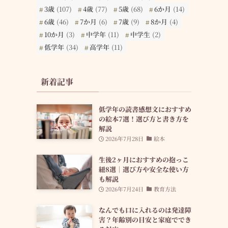
3歳
(107)
4歳
(77)
5歳
(68)
6か月
(14)
6歳
(46)
7か月
(6)
7歳
(9)
8か月
(4)
10か月
(3)
中学年
(11)
中学生
(2)
低学年
(34)
高学年
(11)
新着記事
低学年の読書感想文におすすめ
の絵本7選！選び方と書き方を
解説
2026年7月28日
絵本
生後2ヶ月におすすめの抱っこ
紐8選｜選び方や安全な使い方
も解説
2026年7月24日
教育方法
なんでも口に入れるのは発達障
害？年齢別の目安と家庭ででき